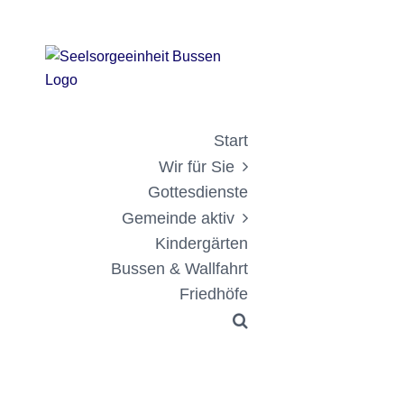
Zum
Zeige
Inhalt
grösseres
springen
Bild
Start
Wir für Sie
Gottesdienste
Gemeinde aktiv
Kindergärten
Bussen & Wallfahrt
Friedhöfe