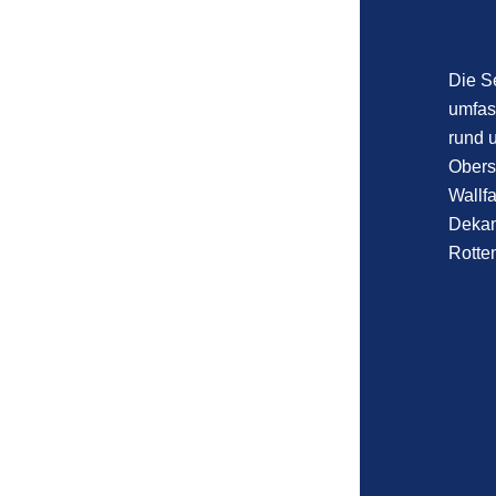
Die S
umfas
rund 
Obers
Wallfa
Dekan
Rotten