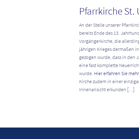
Pfarrkirche St. 
An der Stelle unserer Pfarrkirc
bereits Ende des 13. Jahrhund
Vorgängerkirche, die allerdi
jährigen Krieges dermaßen in
gezogen wurde, dass in den 
eine fast komplette Neuerri
wurde.
Hier erfahren Sie mehr
Kirche zudem in einer einziga
Innenansicht erkunden
[…]