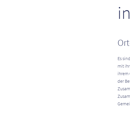
i
Ort
Es sin
mit ih
ihrem 
der B
Zusam
Zusam
Gemei