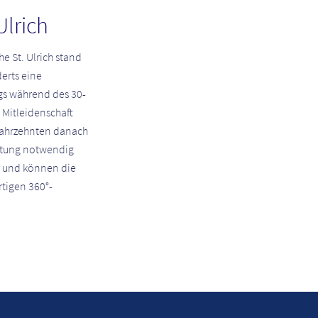
Ulrich
he St. Ulrich stand
erts eine
ngs während des 30-
 Mitleidenschaft
Jahrzehnten danach
chtung notwendig
und können die
rtigen 360°-