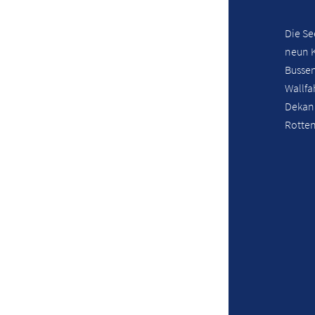
Die Se
neun 
Busse
Wallfa
Dekana
Rotten