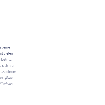
at eine
it vielen
betritt,
 sich hier
t zu einem
et.
(Bild:
Fisch als