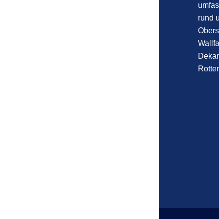
umfas
rund 
Obers
Wallfa
Dekan
Rotten