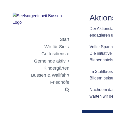
Zum
Zeige
Inhalt
grösseres
Aktion
springen
Bild
Der Aktionst
engagieren un
Start
Wir für Sie
Voller Spann
Gottesdienste
Die initiati
Bienenhotels 
Gemeinde aktiv
Kindergärten
Im Stuhlkrei
Bussen & Wallfahrt
Bildern beka
Friedhöfe
Nachdem das 
warten wir 