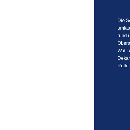
Die S
umfas
rund 
Obers
Wallfa
Dekan
Rotten