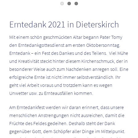
Zeige
grösseres
Erntedank 2021 in Dieterskirch
Bild
Mit einem schön geschmückten Altar begann Pater Tomy
den Erntedankgottesdienst am ersten Oktobersonntag.
Erntedank – ein Fest des Dankes und des Teilens. Viel Mühe
und Kreativität steckt hinter diesem Kirchenschmuck, der in
besonderer Weise auch zum Nachdenken anregen soll. Eine
erfolgreiche Ernte ist nicht immer selbstverständlich. Ihr
geht viel Arbeit voraus und trotzdem kann es wegen
Unwetter usw. zu Ernteausfällen kommen.
Am Erntedankfest werden wir daran erinnert, dass unsere
menschlichen Anstrengungen nicht ausreichen, damit die
Früchte des Feldes gedeihen. Deshalb steht der Dank
gegenüber Gott, dem Schöpfer aller Dinge im Mittelpunkt.