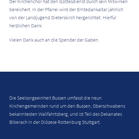
Der Kirchenchor hat den Gottesdienst durch sein Mitwirken
bereichert. In der Pfarrei wird der Erntedankaltar jährlich
von der Landjugend Dieterskirch hergerichtet. Hierfür
herzlichen Dank.
Vielen Dank auch an die Spender der Gaben.
Die Seelsorgeeinheit Bussen umfasst die neun
Kirchengemeinden rund um den Bussen, Oberschwabens
bekanntesten Wallfahrtsberg, und ist Teil des Dekanates
Biberach in der Diözese Rottenburg Stuttgart.