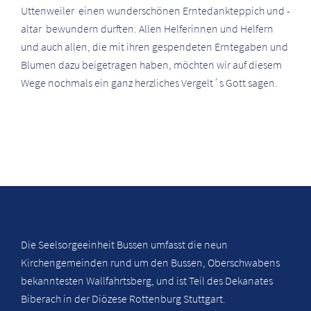
Uttenweiler einen wunderschönen Erntedankteppich und -
altar bewundern durften. Allen Helferinnen und Helfern
und auch allen, die mit ihren gespendeten Erntegaben und
Blumen dazu beigetragen haben, möchten wir auf diesem
Wege nochmals ein ganz herzliches Vergelt´s Gott sagen.
Die Seelsorgeeinheit Bussen umfasst die neun
Kirchengemeinden rund um den Bussen, Oberschwabens
bekanntesten Wallfahrtsberg, und ist Teil des Dekanates
Biberach in der Diözese Rottenburg Stuttgart.