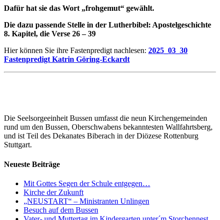
Dafür hat sie das Wort „frohgemut“ gewählt.
Die dazu passende Stelle in der Lutherbibel: Apostelgeschichte
8. Kapitel, die Verse 26 – 39
Hier können Sie ihre Fastenpredigt nachlesen:
2025_03_30
Fastenpredigt Katrin Göring-Eckardt
Die Seelsorgeeinheit Bussen umfasst die neun Kirchengemeinden
rund um den Bussen, Oberschwabens bekanntesten Wallfahrtsberg,
und ist Teil des Dekanates Biberach in der Diözese Rottenburg
Stuttgart.
Neueste Beiträge
Mit Gottes Segen der Schule entgegen…
Kirche der Zukunft
„NEUSTART“ – Ministranten Unlingen
Besuch auf dem Bussen
Vater- und Muttertag im Kindergarten unter´m Storchennest