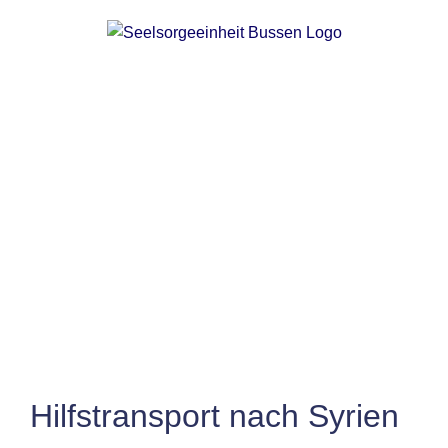
Zum
Inhalt
springen
Zeige
grösseres
Bild
Hilfstransport nach Syrien