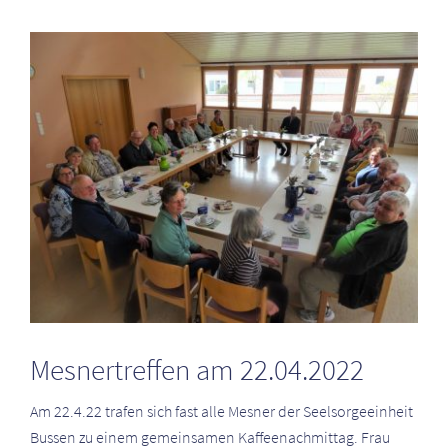
Zeige
grösseres
Bild
Mesnertreffen am 22.04.2022
Am 22.4.22 trafen sich fast alle Mesner der Seelsorgeeinheit
Bussen zu einem gemeinsamen Kaffeenachmittag. Frau