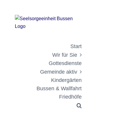
Zum
Zeige
Inhalt
grösseres
springen
Bild
Start
Wir für Sie
Gottesdienste
Gemeinde aktiv
Kindergärten
Bussen & Wallfahrt
Friedhöfe