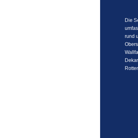
Die S
umfas
rund 
Obers
Wallfa
Dekan
Rotten