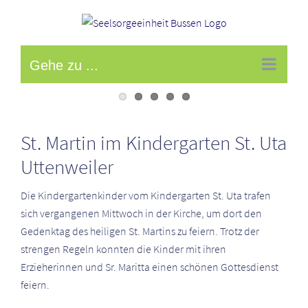
Zum
Inhalt
springen
Gehe zu ...
Zeige
grösseres
St. Martin im Kindergarten St. Uta
Bild
Uttenweiler
Die Kindergartenkinder vom Kindergarten St. Uta trafen
sich vergangenen Mittwoch in der Kirche, um dort den
Gedenktag des heiligen St. Martins zu feiern. Trotz der
strengen Regeln konnten die Kinder mit ihren
Erzieherinnen und Sr. Maritta einen schönen Gottesdienst
feiern.