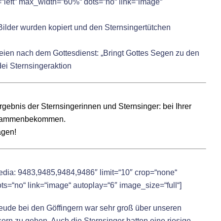
“left“ max_width=“60%“ dots=“no“ link=“image“
Bilder wurden kopiert und den Sternsingertütchen
ien nach dem Gottesdienst: „Bringt Gottes Segen zu den
ei Sternsingeraktion
gebnis der Sternsingerinnen und Sternsinger: bei Ihrer
zusammenbekommen.
agen!
dia: 9483,9485,9484,9486″ limit=“10″ crop=“none“
ts=“no“ link=“image“ autoplay=“6″ image_size=“full“]
reude bei den Göffingern war sehr groß über unseren
ern zu gehen. Auch die Sternsinger hatten eine riesige