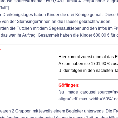
rousel source=“media: 9509,9492″ limit=“4″ crop=“none“ align=
ull“]
er Dreikönigstages haben Kinder die drei Könige gemalt. Diese 
ie von der Sternsinger*innen an die Häuser gebracht wurden.
den die Tütchen mit dem Segensaufkleber und den Infos im Fre
das war ihr Auftrag! Gesammelt haben die Kinder 600,00 € für d
:
Hier kommt zuerst einmal das Er
Aktion haben sie 1701,90 € 
Bilder folgen in den nächsten T
Göffingen:
[su_image_carousel source=“me
align=“left“ max_width=“60%“ do
 waren 2 Gruppen mit jeweils einem Begleiter unterwegs. Die F
sie fanden es eine sehr gute Lösung in dieser Zeit, zu den Häus