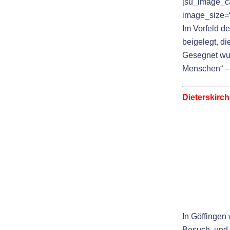
[su_image_ca
image_size=“f
Im Vorfeld d
beigelegt, d
Gesegnet wur
Menschen“ – 
Dieterskirch
In Göffingen
Besuch, und 