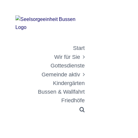
Zum
Zeige
Inhalt
grösseres
springen
Bild
Start
Wir für Sie
Gottesdienste
Gemeinde aktiv
Kindergärten
Bussen & Wallfahrt
Friedhöfe