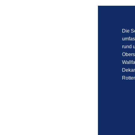
Die S
umfas
rund 
Obers
Wallfa
Dekan
Rotten