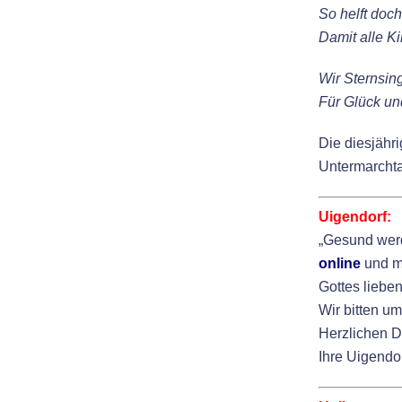
So helft doch
Damit alle K
Wir Sternsin
Für Glück un
Die diesjähr
Untermarchta
Uigendorf:
„Gesund werd
online
und mi
Gottes liebe
Wir bitten um
Herzlichen D
Ihre Uigendo