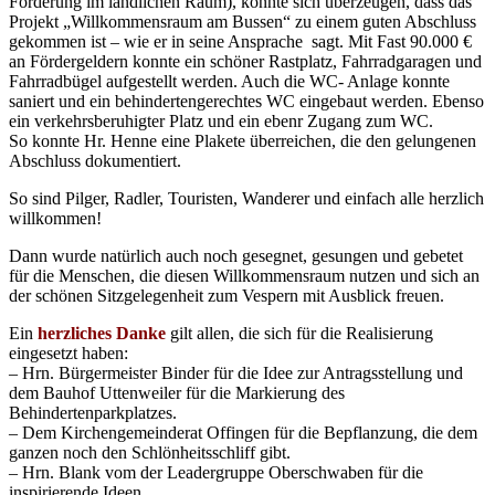
Förderung im ländlichen Raum), konnte sich überzeugen, dass das
Projekt „Willkommensraum am Bussen“ zu einem guten Abschluss
gekommen ist – wie er in seine Ansprache sagt. Mit Fast 90.000 €
an Fördergeldern konnte ein schöner Rastplatz, Fahrradgaragen und
Fahrradbügel aufgestellt werden. Auch die WC- Anlage konnte
saniert und ein behindertengerechtes WC eingebaut werden. Ebenso
ein verkehrsberuhigter Platz und ein ebenr Zugang zum WC.
So konnte Hr. Henne eine Plakete überreichen, die den gelungenen
Abschluss dokumentiert.
So sind Pilger, Radler, Touristen, Wanderer und einfach alle herzlich
willkommen!
Dann wurde natürlich auch noch gesegnet, gesungen und gebetet
für die Menschen, die diesen Willkommensraum nutzen und sich an
der schönen Sitzgelegenheit zum Vespern mit Ausblick freuen.
Ein
herzliches Danke
gilt allen, die sich für die Realisierung
eingesetzt haben:
– Hrn. Bürgermeister Binder für die Idee zur Antragsstellung und
dem Bauhof Uttenweiler für die Markierung des
Behindertenparkplatzes.
– Dem Kirchengemeinderat Offingen für die Bepflanzung, die dem
ganzen noch den Schlönheitsschliff gibt.
– Hrn. Blank vom der Leadergruppe Oberschwaben für die
inspirierende Ideen.