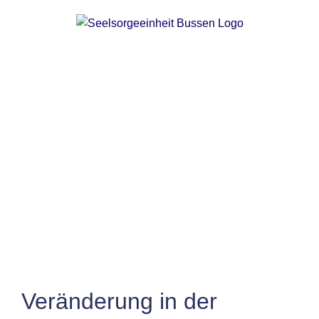
Zum
Inhalt
springen
Zeige
grösseres
Bild
Veränderung in der